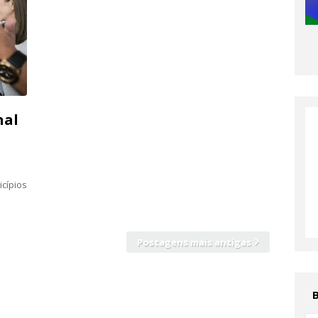
nal
cípios
Postagens mais antigas