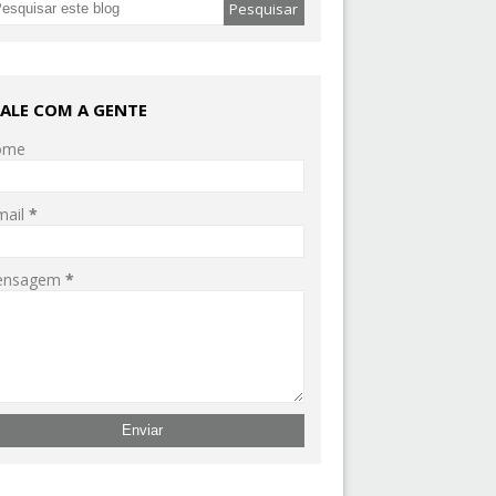
FALE COM A GENTE
ome
mail
*
ensagem
*