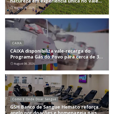
natureza em experiência única no Vale
do São Francisco
August 08, 2026
CAIXA
CAIXA disponibiliza vale-recarga do
Programa Gás do Povo para cerca de 3,2
milhões de famílias nesta segunda-feira
August 08, 2026
(10)
Como E Onde Doar Sangue
GSH Banco de Sangue Hemato reforça
apelo por doações e homenageia pais