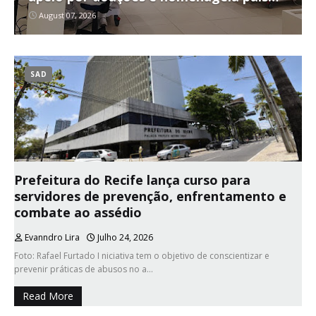
que ajudam a salvar vidas
August 07, 2026
SAD
Prefeitura do Recife lança curso para
servidores de prevenção, enfrentamento e
combate ao assédio
Evanndro Lira
Julho 24, 2026
Foto: Rafael Furtado I niciativa tem o objetivo de conscientizar e
prevenir práticas de abusos no a…
Read More