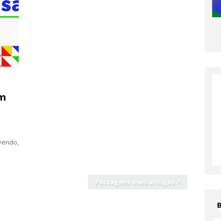
em
vendo,
Postagens mais antigas