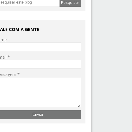
FALE COM A GENTE
ome
mail
*
ensagem
*