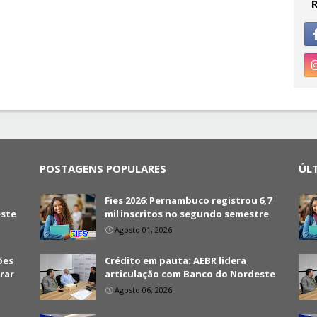
POSTAGENS POPULARES
ÚL
Fies 2026: Pernambuco registrou 6,7
este
mil inscritos no segundo semestre
Agosto 01, 2026
ões
Crédito em pauta: AEBR lidera
brar
articulação com Banco do Nordeste
Agosto 06, 2026