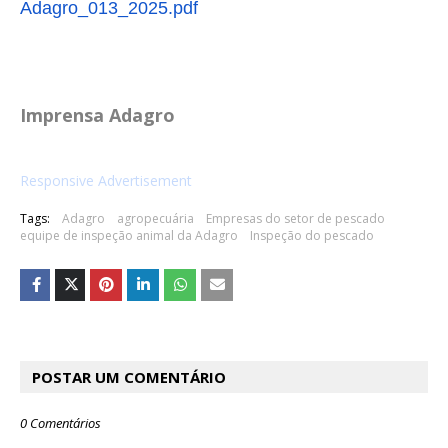
Adagro_013_2025.pdf
Imprensa Adagro
Responsive Advertisement
Tags:
Adagro
agropecuária
Empresas do setor de pescado
equipe de inspeção animal da Adagro
Inspeção do pescado
POSTAR UM COMENTÁRIO
0 Comentários