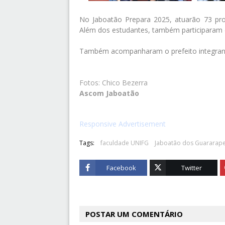
No Jaboatão Prepara 2025, atuarão 73 prof
Além dos estudantes, também participaram d
Também acompanharam o prefeito integrante
Fotos: Chico Bezerra
Ascom Jaboatão
Responsive Advertisement
Tags:
faculdade UNIFG
Jaboatão dos Guararap
Facebook
Twitter
POSTAR UM COMENTÁRIO