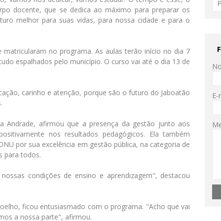
po docente, que se dedica ao máximo para preparar os
turo melhor para suas vidas, para nossa cidade e para o
 matricularam no programa. As aulas terão início no dia 7
udo espalhados pelo município. O curso vai até o dia 13 de
N
ação, carinho e atenção, porque são o futuro do Jaboatão
E-
.
ca Andrade, afirmou que a presença da gestão junto aos
M
á positivamente nos resultados pedagógicos. Ela também
NU por sua excelência em gestão pública, na categoria de
s para todos.
nossas condições de ensino e aprendizagem", destacou
Coelho, ficou entusiasmado com o programa. "Acho que vai
mos a nossa parte", afirmou.