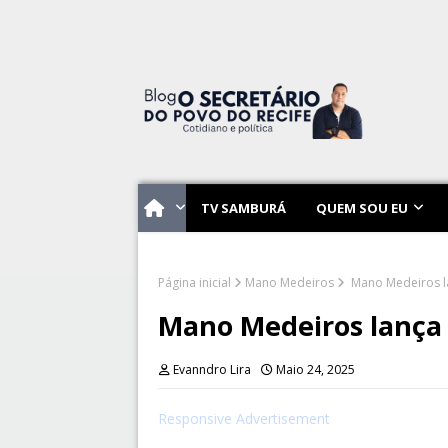
TV SAMBURÁ
QUEM SOU EU
Página inicial
Mano Medeiros
Mano Medeiros l
Mano Medeiros lança 
Evanndro Lira
Maio 24, 2025
Responsive Advertisement