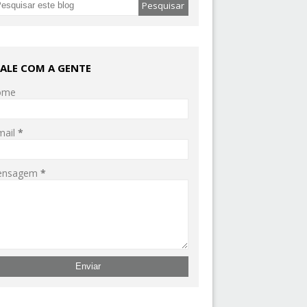
FALE COM A GENTE
ome
mail
*
ensagem
*