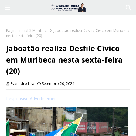
Página inicial
Muribeca
Jaboatão realiza Desfile Cívico em Muribeca
nesta sexta-feira (20)
Jaboatão realiza Desfile Cívico
em Muribeca nesta sexta-feira
(20)
Evanndro Lira
Setembro 20, 2024
Responsive Advertisement